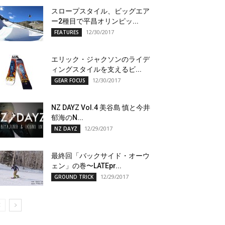
スロープスタイル、ビッグエア
ー2種目で平昌オリンピッ...
12/30/2017
FEATURES
エリック・ジャクソンのライデ
ィングスタイルを支えるビ...
12/30/2017
GEAR FOCUS
NZ DAYZ Vol.4 美谷島 慎と今井
郁海のN...
12/29/2017
NZ DAYZ
最終回「バックサイド・オーウ
ェン」の巻〜LATEpr...
12/29/2017
GROUND TRICK