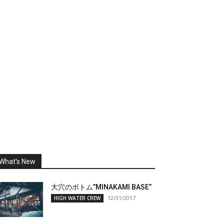
What's New
大穴のボトム”MINAKAMI BASE”
12/31/2017
HIGH WATER CREW