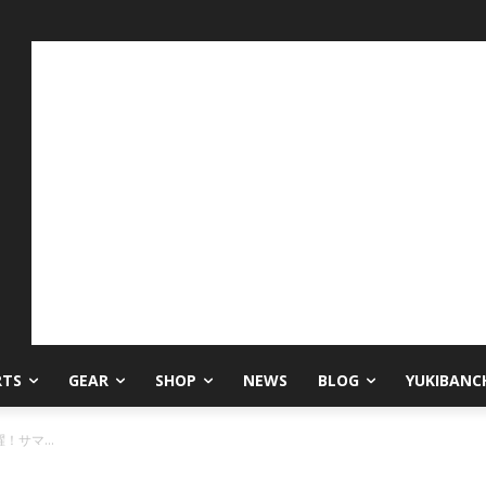
RTS
GEAR
SHOP
NEWS
BLOG
YUKIBANC
サマ...