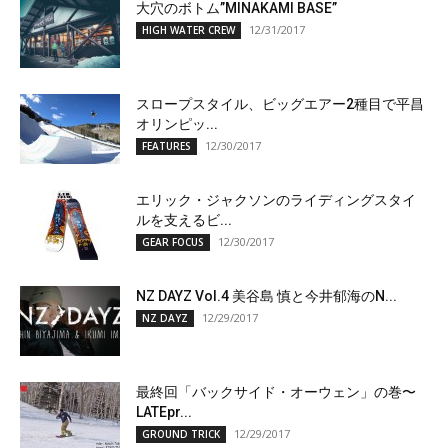
大穴のボトム”MINAKAMI BASE”
12/31/2017
HIGH WATER CREW
スロープスタイル、ビッグエアー2種目で平昌
オリンピッ...
12/30/2017
FEATURES
エリック・ジャクソンのライディングスタイ
ルを支えるビ...
12/30/2017
GEAR FOCUS
NZ DAYZ Vol.4 美谷島 慎と今井郁海のN...
12/29/2017
NZ DAYZ
最終回「バックサイド・オーウェン」の巻〜
LATEpr...
12/29/2017
GROUND TRICK