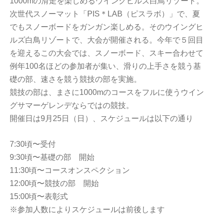
1000mの滑走を楽しめるウイングヒルズ白鳥リゾート。
次世代スノーマット「PIS＊LAB（ピスラボ）」で、夏
でもスノーボードをガンガン楽しめる。そのウイングヒ
ルズ白鳥リゾートで、大会が開催される。今年で５回目
を迎えるこの大会では、スノーボード、スキー合わせて
例年100名ほどの参加者が集い、滑りの上手さを競う基
礎の部、速さを競う競技の部を実施。
競技の部は、まさに1000mのコースをフルに使うウイン
グサマーゲレンデならではの競技。
開催日は9月25日（日）、スケジュールは以下の通り
7:30頃〜受付
9:30頃〜基礎の部 開始
11:30頃〜コースオンスペクション
12:00頃〜競技の部 開始
15:00頃〜表彰式
※参加人数によりスケジュールは前後します