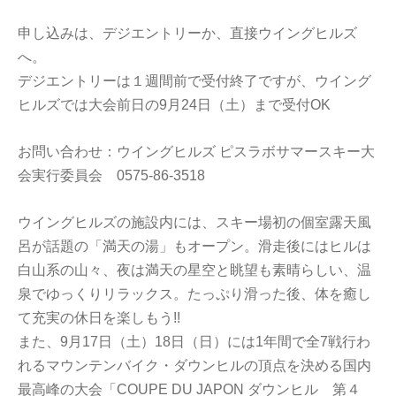
申し込みは、デジエントリーか、直接ウイングヒルズ
へ。
デジエントリーは１週間前で受付終了ですが、ウイング
ヒルズでは大会前日の9月24日（土）まで受付OK
お問い合わせ：ウイングヒルズ ピスラボサマースキー大
会実行委員会 0575-86-3518
ウイングヒルズの施設内には、スキー場初の個室露天風
呂が話題の「満天の湯」もオープン。滑走後にはヒルは
白山系の山々、夜は満天の星空と眺望も素晴らしい、温
泉でゆっくりリラックス。たっぷり滑った後、体を癒し
て充実の休日を楽しもう!!
また、9月17日（土）18日（日）には1年間で全7戦行わ
れるマウンテンバイク・ダウンヒルの頂点を決める国内
最高峰の大会「COUPE DU JAPON ダウンヒル 第４