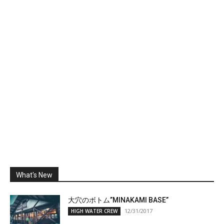
What's New
大穴のボトム”MINAKAMI BASE”
12/31/2017
HIGH WATER CREW