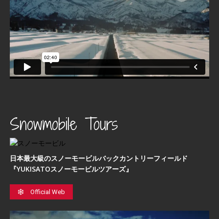
Snowmobile Tours
日本最⼤級のスノーモービルバックカントリーフィールド
『YUKISATOスノーモービルツアーズ』
Official Web