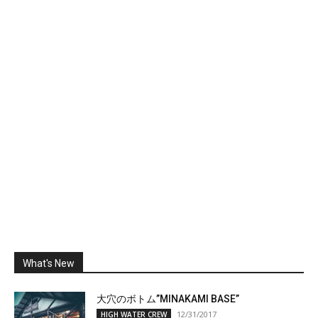
What's New
大穴のボトム”MINAKAMI BASE”
12/31/2017
HIGH WATER CREW