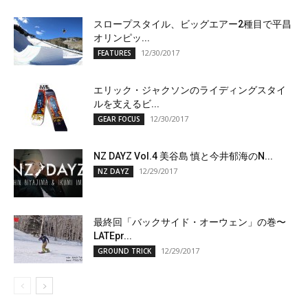
スロープスタイル、ビッグエアー2種目で平昌
オリンピッ...
12/30/2017
FEATURES
エリック・ジャクソンのライディングスタイ
ルを支えるビ...
12/30/2017
GEAR FOCUS
NZ DAYZ Vol.4 美谷島 慎と今井郁海のN...
12/29/2017
NZ DAYZ
最終回「バックサイド・オーウェン」の巻〜
LATEpr...
12/29/2017
GROUND TRICK