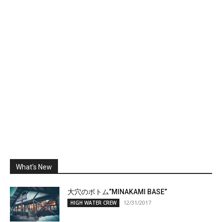
What's New
大穴のボトム”MINAKAMI BASE”
12/31/2017
HIGH WATER CREW