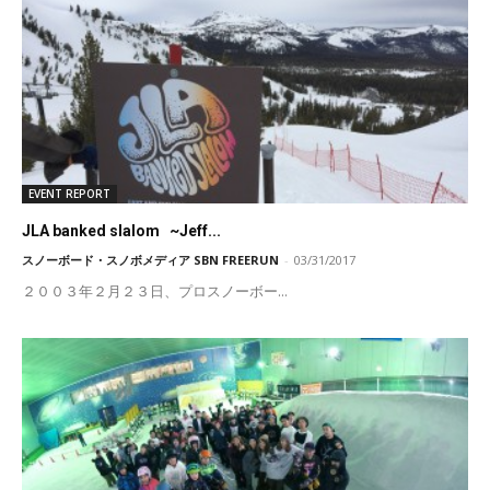
EVENT REPORT
JLA banked slalom ~Jeff...
スノーボード・スノボメディア SBN FREERUN
-
03/31/2017
２００３年２月２３日、プロスノーボー...