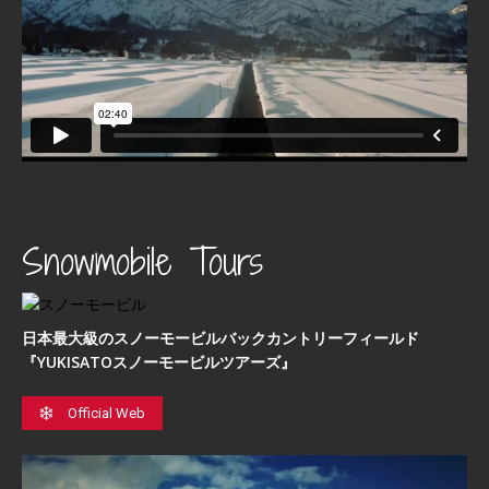
Snowmobile Tours
日本最⼤級のスノーモービルバックカントリーフィールド
『YUKISATOスノーモービルツアーズ』
Official Web